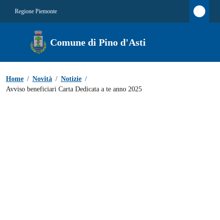
Regione Piemonte
Comune di Pino d'Asti
Home
/
Novità
/
Notizie
/
Avviso beneficiari Carta Dedicata a te anno 2025
Eventi
Data:
Condividi
Vedi azioni
INDICE DELLA PAGINA